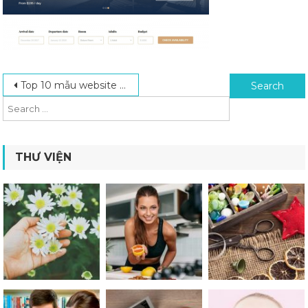
Post navigation
Search for:
Top 10 mẫu website khách sạn chất lượng hiện nay
THƯ VIỆN