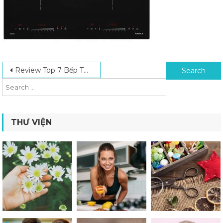
Post navigation
Search for:
Review Top 7 Bếp Từ Tốt Nhất Trên Thị Trường Năm 2024
THƯ VIỆN