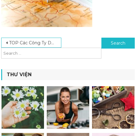
Post navigation
Search for:
TOP Các Công Ty Du Lịch Uy Tín Việt Nam Update 2025
THƯ VIỆN