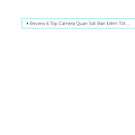
Post navigation
Review 6 Top Camera Quan Sát Ban Đêm Tốt Nhất Trên Thị Trường Hiện Nay