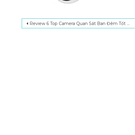
Post navigation
Review 6 Top Camera Quan Sát Ban Đêm Tốt Nhất Trên Thị Trường Hiện Nay