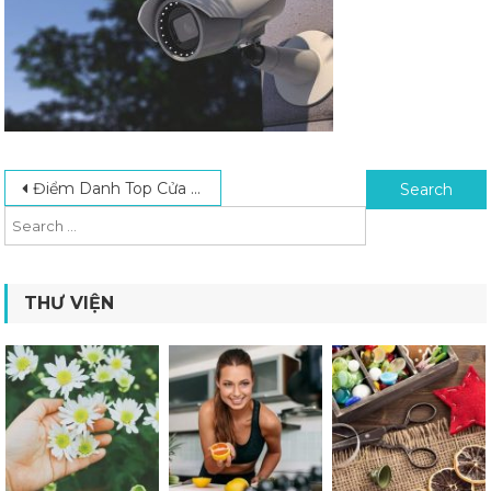
Post navigation
Search for:
Điểm Danh Top Cửa Hàng Bán Camera Quan Sát TPHCM Uy Tín Chất Lượng
THƯ VIỆN