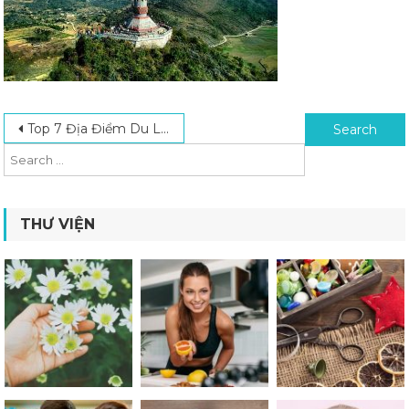
Post navigation
Search for:
Top 7 Địa Điểm Du Lịch Phượt Việt Nam Bạn Nhất Định Phải Đến Một Lần
THƯ VIỆN