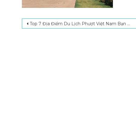
Post navigation
Top 7 Địa Điểm Du Lịch Phượt Việt Nam Bạn Nhất Định Phải Đến Một Lần