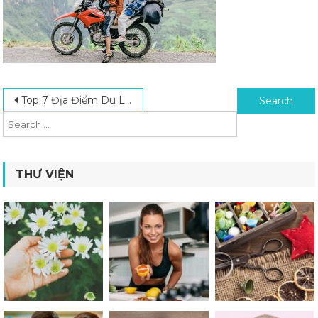
Post navigation
Search for:
Top 7 Địa Điểm Du Lịch Phượt Việt Nam Bạn Nhất Định Phải Đến Một Lần
THƯ VIỆN