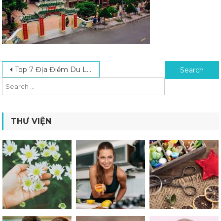
Post navigation
Search for:
Top 7 Địa Điểm Du Lịch Phượt Việt Nam Bạn Nhất Định Phải Đến Một Lần
THƯ VIỆN