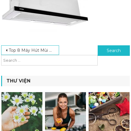
Post navigation
Search for:
Top 8 Máy Hút Mùi Hafele Tốt Nhất Được Ưa Chuộng Hiện Nay
THƯ VIỆN