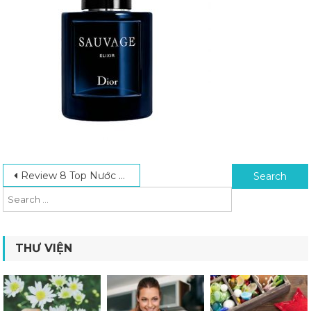
Post navigation
Search for:
Review 8 Top Nước Hoa Cho Nam Thơm Lâu Được Ưa Chuộng Nhất Hiện Nay
THƯ VIỆN