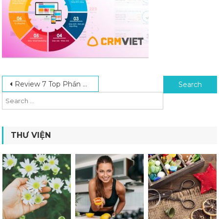
Post navigation
Search for:
Review 7 Top Phần Mềm Quản Lý Trung Tâm Ngoại Ngữ Chất Lượng Nhất
THƯ VIỆN