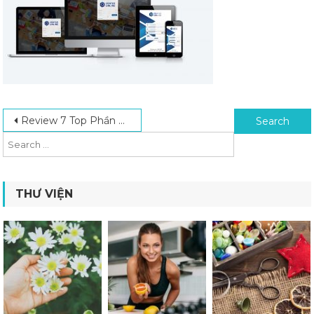
Post navigation
Search for:
Review 7 Top Phần Mềm Quản Lý Trung Tâm Ngoại Ngữ Chất Lượng Nhất
THƯ VIỆN