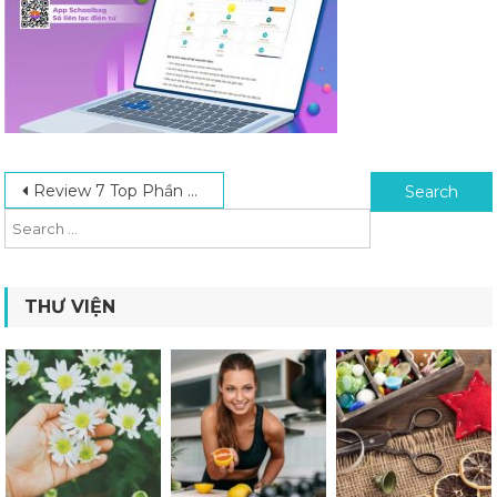
Post navigation
Search for:
Review 7 Top Phần Mềm Quản Lý Trung Tâm Ngoại Ngữ Chất Lượng Nhất
THƯ VIỆN