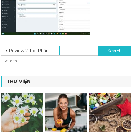
Post navigation
Search for:
Review 7 Top Phần Mềm Quản Lý Trung Tâm Ngoại Ngữ Chất Lượng Nhất
THƯ VIỆN