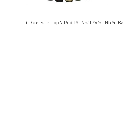
Post navigation
Danh Sách Top 7 Pod Tốt Nhất Được Nhiều Bạn Trẻ Ưa Chuộng 2023