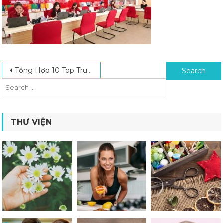
Post navigation
Search for:
Tổng Hợp 10 Top Trung Tâm Tiếng Anh Cho Người Đi Làm Chất Lượng Nhất
THƯ VIỆN