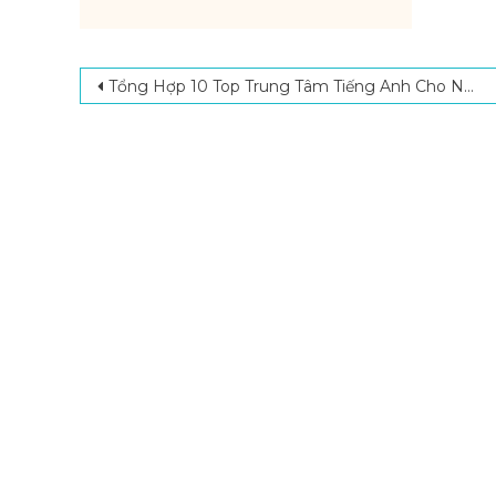
Post navigation
Tổng Hợp 10 Top Trung Tâm Tiếng Anh Cho Người Đi Làm Chất Lượng Nhất