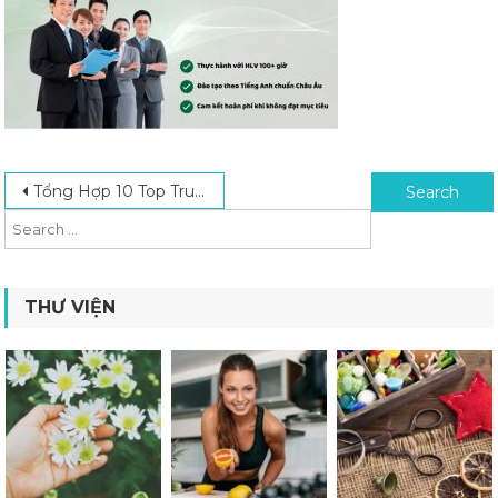
Post navigation
Search for:
Tổng Hợp 10 Top Trung Tâm Tiếng Anh Cho Người Đi Làm Chất Lượng Nhất
THƯ VIỆN