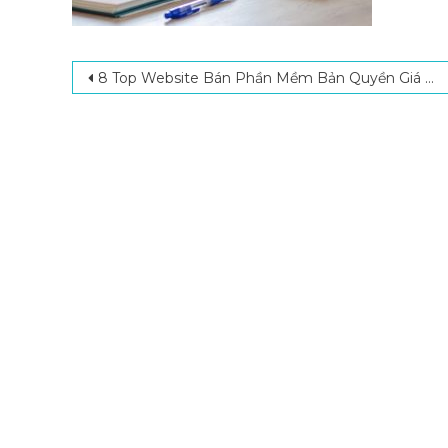
Post navigation
8 Top Website Bán Phần Mềm Bản Quyền Giá Tốt Hiện Nay