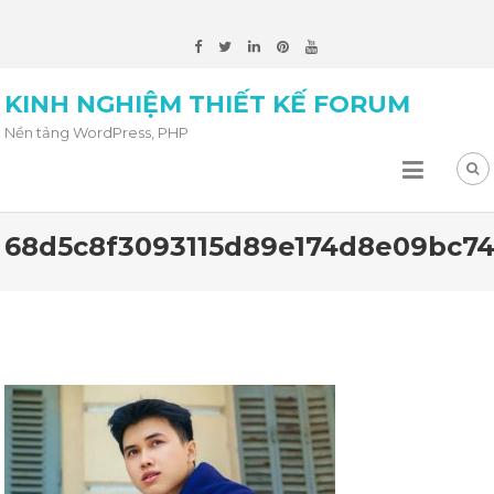
KINH NGHIỆM THIẾT KẾ FORUM
Nền tảng WordPress, PHP
68d5c8f3093115d89e174d8e09bc7