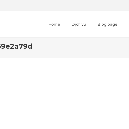
Home
Dịch vụ
Blog page
69e2a79d