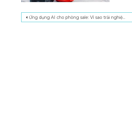
Post navigation
Ứng dụng AI cho phòng sale: Vì sao trải nghiệm mua sắm ngày càng nhanh và cá nhân hóa hơn?