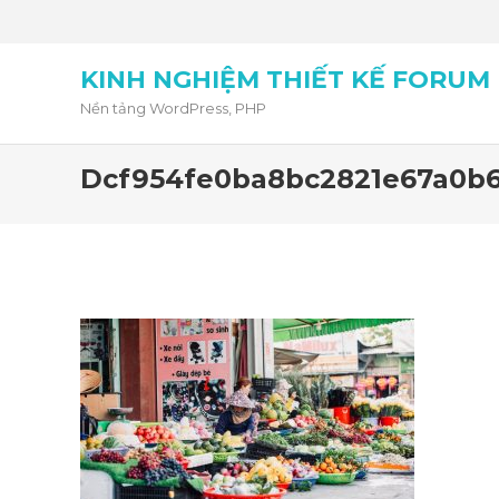
KINH NGHIỆM THIẾT KẾ FORUM
Nền tảng WordPress, PHP
Dcf954fe0ba8bc2821e67a0b