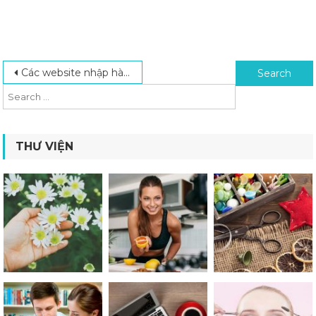
Post navigation
Search for:
Các website nhập hàng Trung Quốc mà dân buôn cần biết
THƯ VIỆN