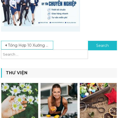
Post navigation
Search for:
Tổng Hợp 10 Xưởng In Áo Thun Theo Yêu Cầu Uy Tín Tại Hà Nội
THƯ VIỆN