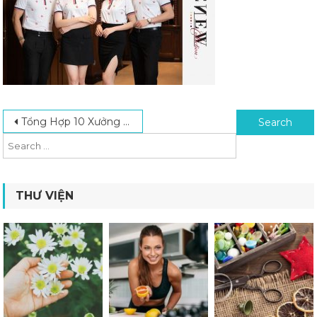
Post navigation
Search for:
Tổng Hợp 10 Xưởng In Áo Thun Theo Yêu Cầu Uy Tín Tại Hà Nội
THƯ VIỆN