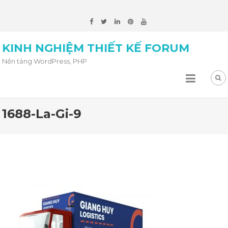
KINH NGHIỆM THIẾT KẾ FORUM
Nền tảng WordPress, PHP
1688-La-Gi-9