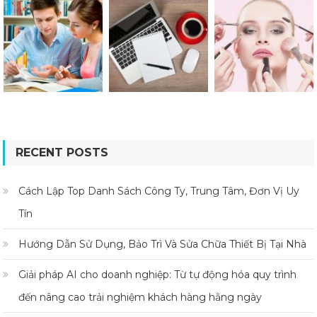
RECENT POSTS
Cách Lập Top Danh Sách Công Ty, Trung Tâm, Đơn Vị Uy
Tín
Hướng Dẫn Sử Dụng, Bảo Trì Và Sửa Chữa Thiết Bị Tại Nhà
Giải pháp AI cho doanh nghiệp: Từ tự động hóa quy trình
đến nâng cao trải nghiệm khách hàng hằng ngày