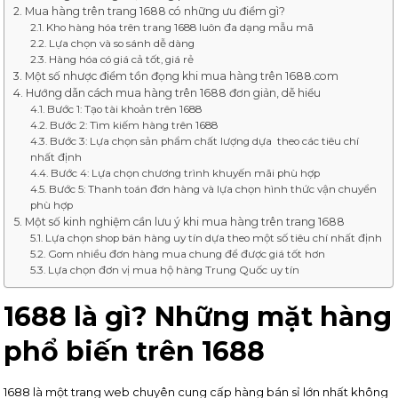
Mua hàng trên trang 1688 có những ưu điểm gì?
Kho hàng hóa trên trang 1688 luôn đa dạng mẫu mã
Lựa chọn và so sánh dễ dàng
Hàng hóa có giá cả tốt, giá rẻ
Một số nhược điểm tồn đọng khi mua hàng trên 1688.com
Hướng dẫn cách mua hàng trên 1688 đơn giản, dễ hiểu
Bước 1: Tạo tài khoản trên 1688
Bước 2: Tìm kiếm hàng trên 1688
Bước 3: Lựa chọn sản phẩm chất lượng dựa theo các tiêu chí
nhất định
Bước 4: Lựa chọn chương trình khuyến mãi phù hợp
Bước 5: Thanh toán đơn hàng và lựa chọn hình thức vận chuyển
phù hợp
Một số kinh nghiệm cần lưu ý khi mua hàng trên trang 1688
Lựa chọn shop bán hàng uy tín dựa theo một số tiêu chí nhất định
Gom nhiều đơn hàng mua chung để được giá tốt hơn
Lựa chọn đơn vị mua hộ hàng Trung Quốc uy tín
1688 là gì? Những mặt hàng
phổ biến trên 1688
1688 là một trang web chuyên cung cấp hàng bán sỉ lớn nhất không