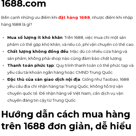
1688.com
Bên cạnh những ưu điểm khi
đặt hàng 1688
, nhược điểm khi nhập
hàng 1688 là gì?
Mua số lượng ít khó khăn
: Trên 1688, việc mua chỉ một sản
phẩm có thể gặp khó khăn, và nếu có, phí vận chuyển có thể cao.
Chất lượng không đồng đều
: Mặc dù có nhiều cửa hàng và
sản phẩm, không phải shop nào cũng đảm bảo chất lượng.
Thanh toán phức tạp
: Quy trình thanh toán có thể phức tạp và
yêu cầu tài khoản ngân hàng hoặc CMND Trung Quốc.
Đặc thù của sàn giao dịch nội địa
: Giống như Taobao, 1688
yêu cầu địa chỉ nhận hàng tại Trung Quốc, không hỗ trợ vận
chuyển quốc tế. Để nhận hàng về Việt Nam, cần dịch vụ vận
chuyển đáng tin cậy từ Trung Quốc.
Hướng dẫn cách mua hàng
trên 1688 đơn giản, dễ hiểu