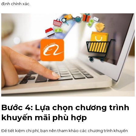
định chính xác.
Bước 4: Lựa chọn chương trình
khuyến mãi phù hợp
Để tiết kiệm chi phí, bạn nên tham khảo các chương trình khuyến