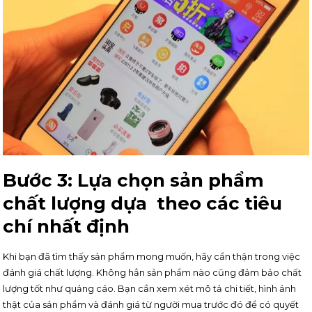
Bước 3: Lựa chọn sản phẩm
chất lượng dựa theo các tiêu
chí nhất định
Khi bạn đã tìm thấy sản phẩm mong muốn, hãy cẩn thận trong việc
đánh giá chất lượng. Không hẳn sản phẩm nào cũng đảm bảo chất
lượng tốt như quảng cáo. Bạn cần xem xét mô tả chi tiết, hình ảnh
thật của sản phẩm và đánh giá từ người mua trước đó để có quyết