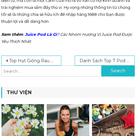
điện tử, mà còn là một cánh cửa mở ra vô vàn cơ hội kinh doanh và
trải nghiệm mua sắm đầy thú vị. Hy vọng những thông tin từ chúng
tôi sẽ là những chia sẻ hữu ích để nhập hàng 1688 cho bạn được
thuận lợi và dễ dàng hơn.
Xem thêm
:
Juice Pod Là Gì
? Các Nhóm Hương Vị Juice Pod Được
Yêu Thích Nhất
Post navigation
Search for:
Top Hạt Giống Rau Dễ Trồng Tại Nhà Và Nhanh Thu Hoạch
Danh Sách Top 7 Pod Tốt Nhất Được Nhiều Bạn Trẻ Ưa Chuộng 2023
THƯ VIỆN