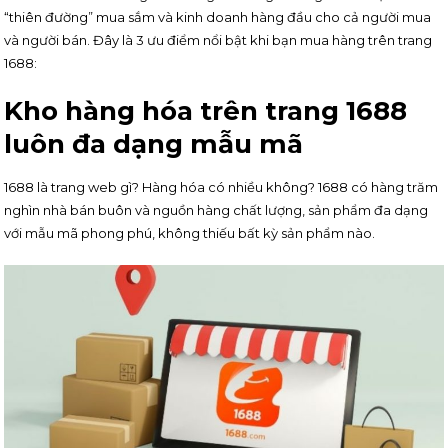
“thiên đường” mua sắm và kinh doanh hàng đầu cho cả người mua
và người bán. Đây là 3 ưu điểm nổi bật khi bạn mua hàng trên trang
1688:
Kho hàng hóa trên trang 1688
luôn đa dạng mẫu mã
1688 là trang web gì? Hàng hóa có nhiều không? 1688 có hàng trăm
nghìn nhà bán buôn và nguồn hàng chất lượng, sản phẩm đa dạng
với mẫu mã phong phú, không thiếu bất kỳ sản phẩm nào.