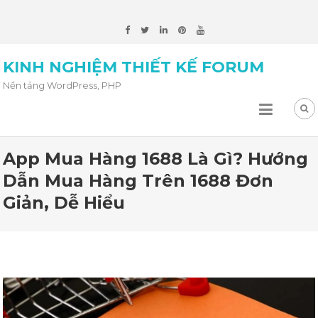
KINH NGHIỆM THIẾT KẾ FORUM
Nền tảng WordPress, PHP
App Mua Hàng 1688 Là Gì? Hướng
Dẫn Mua Hàng Trên 1688 Đơn
Giản, Dễ Hiểu