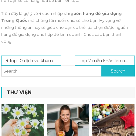
nên bạn sẽ có hàng hóa để bán liên tục.
Trên đây là gợi ý về 4 cách nhập sỉ
nguồn hàng đồ gia dụng
Trung Quốc
mà chúng tôi muốn chia sẻ cho bạn. Hy vọng với
những thông tin này sẽ giúp cho bạn có thể lựa chọn được nguồn
hàng đồ gia dụng phù hợp để kinh doanh. Chúc các bạn thành
công.
Post navigation
Search for:
Top 10 dịch vụ khám bệnh tại nhà chất lượng TP.HCM
Top 7 mẫu khăn len nội địa Trung ”hot trend” năm 2022
THƯ VIỆN