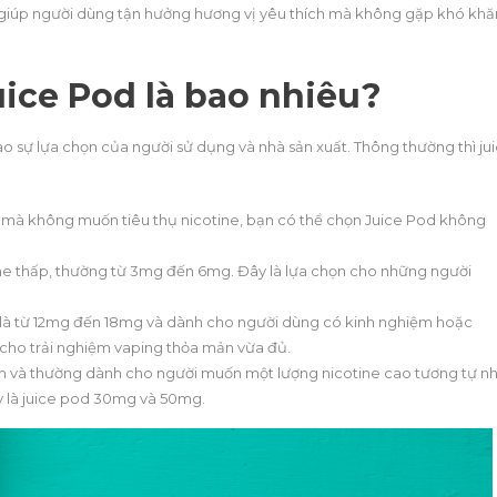
g. giúp người dùng tận hưởng hương vị yêu thích mà không gặp khó khă
uice Pod là bao nhiêu?
ào sự lựa chọn của người sử dụng và nhà sản xuất. Thông thường thì ju
 mà không muốn tiêu thụ nicotine, bạn có thể chọn Juice Pod không
ne thấp, thường từ 3mg đến 6mg. Đây là lựa chọn cho những người
g là từ 12mg đến 18mg và dành cho người dùng có kinh nghiệm hoặc
cho trải nghiệm vaping thỏa mản vừa đủ.
ên và thường dành cho người muốn một lượng nicotine cao tương tự n
ay là juice pod 30mg và 50mg.