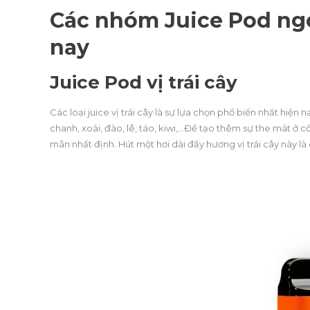
Các nhóm Juice Pod ngo
nay
Juice Pod vị trái cây
Các loại juice vị trái cây là sự lựa chọn phổ biến nhất hiện
chanh, xoài, đào, lê, táo, kiwi,…Để tạo thêm sự the mát ở cổ
mãn nhất định. Hút một hơi dài đầy hương vị trái cây này l