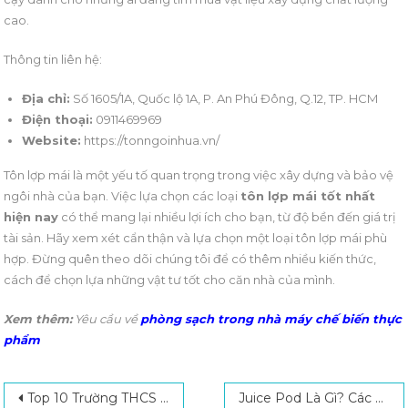
cao.
Thông tin liên hệ:
Địa chỉ:
Số 1605/1A, Quốc lộ 1A, P. An Phú Đông, Q.12, TP. HCM
Điện thoại:
0911469969
Website:
https://tonngoinhua.vn/
Tôn lợp mái là một yếu tố quan trọng trong việc xây dựng và bảo vệ
ngôi nhà của bạn. Việc lựa chọn các loại
tôn lợp mái tốt nhất
hiện nay
có thể mang lại nhiều lợi ích cho bạn, từ độ bền đến giá trị
tài sản. Hãy xem xét cẩn thận và lựa chọn một loại tôn lợp mái phù
hợp. Đừng quên theo dõi chúng tôi để có thêm nhiều kiến thức,
cách để chọn lựa những vật tư tốt cho căn nhà của mình.
Xem thêm:
Yêu cầu về
phòng sạch trong nhà máy chế biến thực
phẩm
Post navigation
Search for:
Top 10 Trường THCS Quốc Tế Tại TPHCM Tốt Nhất Hiện Nay
Juice Pod Là Gì? Các Nhóm Hương Vị Juice Pod Được Yêu Thích Nhất