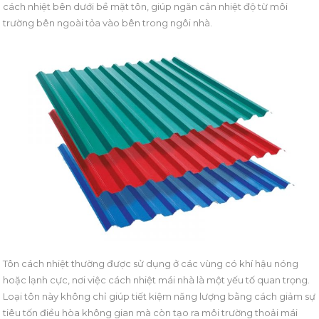
cách nhiệt bên dưới bề mặt tôn, giúp ngăn cản nhiệt độ từ môi
trường bên ngoài tỏa vào bên trong ngôi nhà.
Tôn cách nhiệt thường được sử dụng ở các vùng có khí hậu nóng
hoặc lạnh cực, nơi việc cách nhiệt mái nhà là một yếu tố quan trọng.
Loại tôn này không chỉ giúp tiết kiệm năng lượng bằng cách giảm sự
tiêu tốn điều hòa không gian mà còn tạo ra môi trường thoải mái