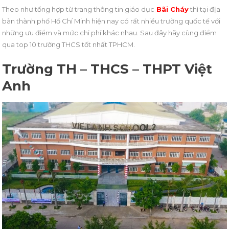
Theo như tổng hợp từ trang thông tin giáo dục
Bãi Cháy
thì tại địa
bàn thành phố Hồ Chí Minh hiện nay có rất nhiều trường quốc tế với
những ưu điểm và mức chi phí khác nhau. Sau đây hãy cùng điểm
qua top 10 trường THCS tốt nhất TPHCM.
Trường TH – THCS – THPT Việt
Anh