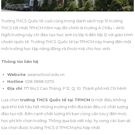
Trường THCS Quốc tế cuối cùng trong danh sách top 10 trường
THCS tốt nhất TPHCM hôm nay đó chính là trường Á Châu – AHS.
Ngôi trường này chỉ đào tạo học sinh từ lớp 6 đến lớp 12 với giáo trình
chuẩn quốc tế. Trường THCS Quốc tế tại TPHCM này mang đến một
môi trường học tập năng động và thoải mái cho học sinh.
Thông tin liên hệ
Website
: asianschool.edu.vn
Hotline
: 028.3868.0270
Địa chỉ
: 177 Bis 2 Cao Thắng, P.12, Q. 10, Thành phố Hồ Chí Minh
Lựa chọn
trường THCS Quốc tế tại TPHCM
là một điều không
quá khó bởi hầu hết những trường trên địa bàn đều có chất lượng
đào tạo tốt. Bên cạnh chất lượng thì bạn cũng cần lưu ý đến mức
học phí khi chọn trường. Thông qua bài viết này, hy vọng các bạn sẽ
lựa chọn được trường THCS ở TPHCM phù hợp nhất.