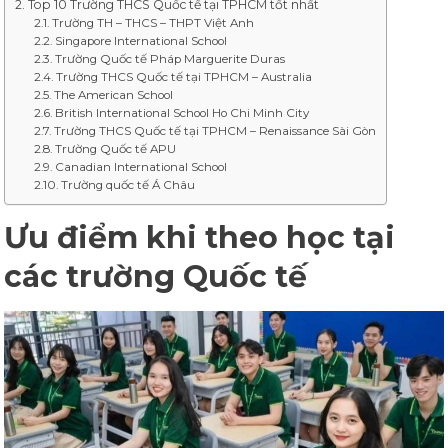
Top 10 Trường THCS Quốc tế tại TPHCM tốt nhất
Trường TH – THCS – THPT Việt Anh
Singapore International School
Trường Quốc tế Pháp Marguerite Duras
Trường THCS Quốc tế tại TPHCM – Australia
The American School
British International School Ho Chi Minh City
Trường THCS Quốc tế tại TPHCM – Renaissance Sài Gòn
Trường Quốc tế APU
Canadian International School
Trường quốc tế Á Châu
Ưu điểm khi theo học tại
các trường Quốc tế