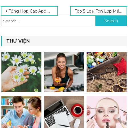
Post navigation
Search for:
Tổng Hợp Các App Học Tiếng Trung Hiệu Quả Được Sử Dụng Nhiều Nhất
Top 5 Loại Tôn Lợp Mái Tốt Nhất Hiện Nay Và Được Sử Dụng Phổ Biến
THƯ VIỆN