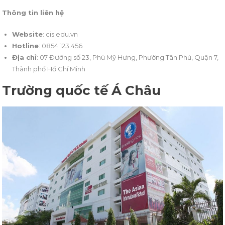
Thông tin liên hệ
Website
: cis.edu.vn
Hotline
: 0854.123.456
Địa chỉ
: 07 Đường số 23, Phú Mỹ Hưng, Phường Tân Phú, Quận 7,
Thành phố Hồ Chí Minh
Trường quốc tế Á Châu