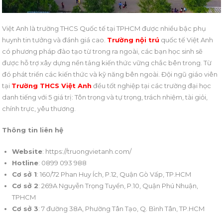
Việt Anh là trường THCS Quốc tế tại TPHCM được nhiều bậc phụ
huynh tin tưởng và đánh giá cao.
Trường nội trú
quốc tế Việt Anh
có phương pháp đào tạo từ trong ra ngoài, các bạn học sinh sẽ
được hỗ trợ xây dựng nền tảng kiến thức vững chắc bên trong. Từ
đó phát triển các kiến thức và kỹ năng bên ngoài. Đội ngũ giáo viên
tại
Trường THCS Việt Anh
đều tốt nghiệp tại các trường đại học
danh tiếng với 5 giá trị: Tôn trọng và tự trọng, trách nhiệm, tài giỏi,
chính trực, yêu thương.
Thông tin liên hệ
Website
: https://truongvietanh.com/
Hotline
: 0899 093 988
Cơ sở 1
: 160/72 Phan Huy Ích, P.12, Quận Gò Vấp, TP.HCM
Cơ sở 2
: 269A Nguyễn Trọng Tuyển, P.10, Quận Phú Nhuận,
TPHCM
Cơ sở 3
: 7 đường 38A, Phường Tân Tạo, Q. Bình Tân, TP.HCM