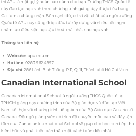
thì APU là một gợi ý hoàn hảo dành cho bạn. Trường THCS Quốc tế
này đào tạo học sinh theo chương trình giảng dạy được tiểu bang
California chứng nhận. Bên cạnh đó, cơ sở vật chất của ngôi trường
Quốc tế APU này cũng được đầu tư xây dựng với nhiều tiện nghi
nhằm tạo điều kiện học tập thoải mái nhất cho học sinh.
Thông tin liên hệ
Website
: apu.edu.vn
Hotline
: 0283.962.4897
Địa chỉ
: 286 Lãnh Binh Thăng, P.11, Q. 11, Thành phố Hồ Chí Minh
Canadian International School
Canadian International School là ngôi trường THCS Quốc tế tại
TPHCM giảng dạy chương trình của Bộ giáo dục và đào tạo Việt
Nam kết hợp với chương trình tiếng Anh của Bộ Giáo dục Ontario từ
Canada. Đội ngũ giảng viên có trình độ chuyên môn cao và đầy tận
tâm của Canadian International School sẽ giúp cho học sinh tiếp thu
kiến thức và phát triển bản thân một cách toàn diện nhất.