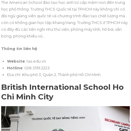
The American School đào tạo học sinh từ cấp mầm non đến trung
học phổ thông. Trường THCS Quốc tế tại TPHCM này không chỉ có
đội ngũ giảng viên quốc tế và chương trình đào tạo chất lượng mà
còn có không gian học tập khang trang. Trường THCS ở TPHCM này
có đầy đủ các tiện nghi như thư viện, phòng máy tính, hồ bơi, sân
bóng, phòng khiêu vũ…
Thông tin liên hệ
Website
: tas.edu.vn
Hotline
: 028.3519.2223
Địa chỉ: Khu phố 3, Quận 2, Thành phố Hồ Chí Minh
British International School Ho
Chi Minh City