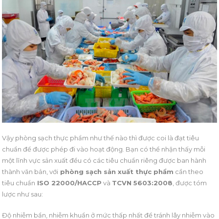
Vậy phòng sạch thực phẩm như thế nào thì được coi là đạt tiêu
chuẩn để được phép đi vào hoạt động. Bạn có thể nhận thấy mỗi
một lĩnh vực sản xuất đều có các tiêu chuẩn riêng được ban hành
thành văn bản, với
phòng sạch sản xuất thực phẩm
cần theo
tiêu chuẩn
ISO 22000/HACCP
và
TCVN 5603:2008
, được tóm
lược như sau:
Độ nhiễm bẩn, nhiễm khuẩn ở mức thấp nhất để tránh lây nhiễm vào