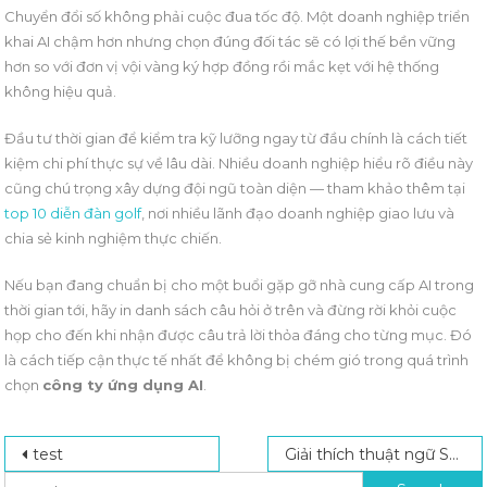
Chuyển đổi số không phải cuộc đua tốc độ. Một doanh nghiệp triển
khai AI chậm hơn nhưng chọn đúng đối tác sẽ có lợi thế bền vững
hơn so với đơn vị vội vàng ký hợp đồng rồi mắc kẹt với hệ thống
không hiệu quả.
Đầu tư thời gian để kiểm tra kỹ lưỡng ngay từ đầu chính là cách tiết
kiệm chi phí thực sự về lâu dài. Nhiều doanh nghiệp hiểu rõ điều này
cũng chú trọng xây dựng đội ngũ toàn diện — tham khảo thêm tại
top 10 diễn đàn golf
, nơi nhiều lãnh đạo doanh nghiệp giao lưu và
chia sẻ kinh nghiệm thực chiến.
Nếu bạn đang chuẩn bị cho một buổi gặp gỡ nhà cung cấp AI trong
thời gian tới, hãy in danh sách câu hỏi ở trên và đừng rời khỏi cuộc
họp cho đến khi nhận được câu trả lời thỏa đáng cho từng mục. Đó
là cách tiếp cận thực tế nhất để không bị chém gió trong quá trình
chọn
công ty ứng dụng AI
.
Post navigation
Search for:
test
Giải thích thuật ngữ SEO, logistics, giáo dục, kỹ thuật dễ hiểu