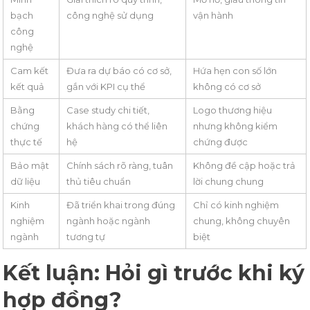
bạch
công nghệ sử dụng
vận hành
công
nghệ
Cam kết
Đưa ra dự báo có cơ sở,
Hứa hẹn con số lớn
kết quả
gắn với KPI cụ thể
không có cơ sở
Bằng
Case study chi tiết,
Logo thương hiệu
chứng
khách hàng có thể liên
nhưng không kiểm
thực tế
hệ
chứng được
Bảo mật
Chính sách rõ ràng, tuân
Không đề cập hoặc trả
dữ liệu
thủ tiêu chuẩn
lời chung chung
Kinh
Đã triển khai trong đúng
Chỉ có kinh nghiệm
nghiệm
ngành hoặc ngành
chung, không chuyên
ngành
tương tự
biệt
Kết luận: Hỏi gì trước khi ký
hợp đồng?