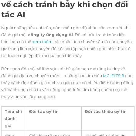
về cách tránh bẫy khi chọn đối
tác AI
Ngoài những tiêu chí trên, còn nhiều góc độ khác cần xem xét khi
đánh giá một
công ty ứng dụng AI
. Để có bức tranh toàn diện
hơn, bạn có thể
xem thêm
các phân tích chuyên sâu từ các chuyên
gia trong lĩnh vực chuyển đổi số, nơi tập hợp nhiều góc nhìn thực tế
từ doanh nghiệp đã trải qua quá trình này.
Bên cạnh đó, một số lĩnh vực có thể giúp bạn mở rộng tư duy về
đánh giá dịch vụ chuyên môn — chẳng hạn tìm hiểu
MC IELTS 8
cho
thấy cách đọc đánh giá dịch vụ giáo dục có nhiều điểm tương đồng
với cách chọn nhà tư vấn công nghệ: luôn tìm bằng chứng cụ thể
thay vì tin vào lời quảng cáo.
Tiêu chí
Đối tác uy tín
Đối tác thiếu uy tín
đánh
giá
Minh
Giải thích rõ quy trình,
Mơ hồ, giấu thông tin