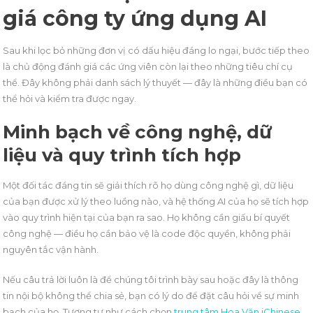
giá công ty ứng dụng AI
Sau khi lọc bỏ những đơn vị có dấu hiệu đáng lo ngại, bước tiếp theo
là chủ động đánh giá các ứng viên còn lại theo những tiêu chí cụ
thể. Đây không phải danh sách lý thuyết — đây là những điều bạn có
thể hỏi và kiểm tra được ngay.
Minh bạch về công nghệ, dữ
liệu và quy trình tích hợp
Một đối tác đáng tin sẽ giải thích rõ họ dùng công nghệ gì, dữ liệu
của bạn được xử lý theo luồng nào, và hệ thống AI của họ sẽ tích hợp
vào quy trình hiện tại của bạn ra sao. Họ không cần giấu bí quyết
công nghệ — điều họ cần bảo vệ là code độc quyền, không phải
nguyên tắc vận hành.
Nếu câu trả lời luôn là để chúng tôi trình bày sau hoặc đây là thông
tin nội bộ không thể chia sẻ, bạn có lý do để đặt câu hỏi về sự minh
bạch của họ. Tương tự như cách chọn
trung tâm Hoa Văn iChinese