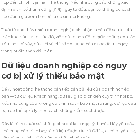
hợp đến chi phí vận hành hệ thống. Nếu nhà cung cấp không xác
định rõ chỉ số thành công (KPI) ngay từ đầu, bạn sẽ không có cách
nào đánh giá xem tiền bỏ ra có sinh lời không.
Thực tế cho thấy nhiều doanh nghiệp chỉ nhận ra vấn đề sau khi đã
triển khai vài tháng. Lúc đó, việc dừng hợp đồng giữa chừng còn tốn
kém hơn. Vì vậy, câu hỏi về chỉ số đo lường cần được đặt ra ngay
trong buổi tư vấn đầu tiên.
Dữ liệu doanh nghiệp có nguy
cơ bị xử lý thiếu bảo mật
Để AI hoạt động, hệ thống cần tiếp cận dữ liệu của doanh nghiệp
bạn — từ dữ liệu khách hàng, dữ liệu giao dịch đến quy trình nội bộ.
Nếu nhà cung cấp không có chính sách bảo mật rõ ràng, dữ liệu của
bạn có thể bị xử lý theo cách không kiểm soát được.
Đây là rủi ro thực sự, không phải chỉ là lo ngại lý thuyết. Hãy yêu cầu
nhà cung cấp trình bày rõ dữ liệu được lưu trữ ở đâu, ai có quyền truy
cập và quy trình xử lý tuân thủ tiêu chuẩn nào.