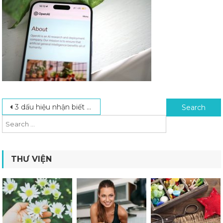
Post navigation
Search for:
3 dấu hiệu nhận biết bạn đang bị ‘chém gió’ khi chọn công ty ứng dụng AI
THƯ VIỆN