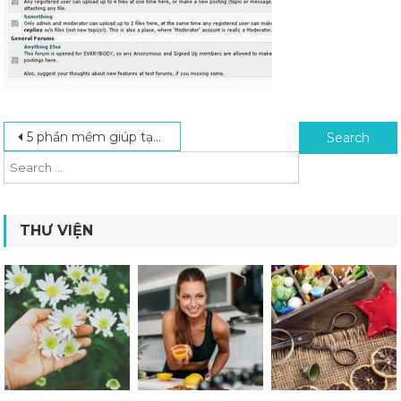
Post navigation
Search for:
5 phần mềm giúp tạo Forum tốt nhất hiện nay (Tạo Forum)
THƯ VIỆN