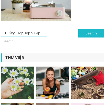
Post navigation
Search for:
Tổng Hợp Top 5 Bếp Gas Dưới 2 Triệu Chất Lượng Cao Nên Mua Nhất Hiện Nay
THƯ VIỆN