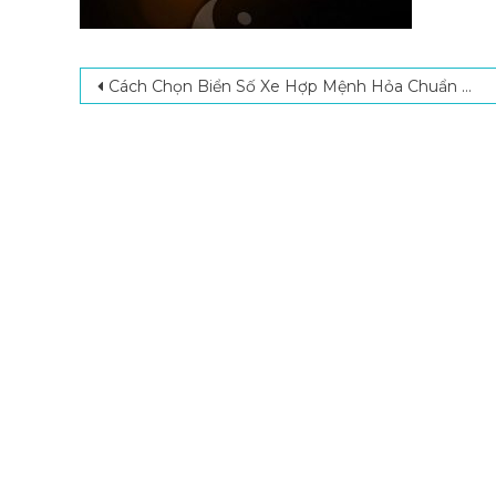
Post navigation
Cách Chọn Biển Số Xe Hợp Mệnh Hỏa Chuẩn Chuyên Gia Phong Thủy