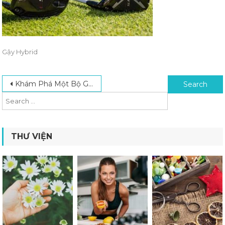
Gậy Hybrid
Post navigation
Search for:
Khám Phá Một Bộ Gậy Golf Cơ Bản Gồm Những Gì?
THƯ VIỆN