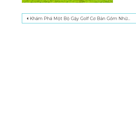
Post navigation
Khám Phá Một Bộ Gậy Golf Cơ Bản Gồm Những Gì?