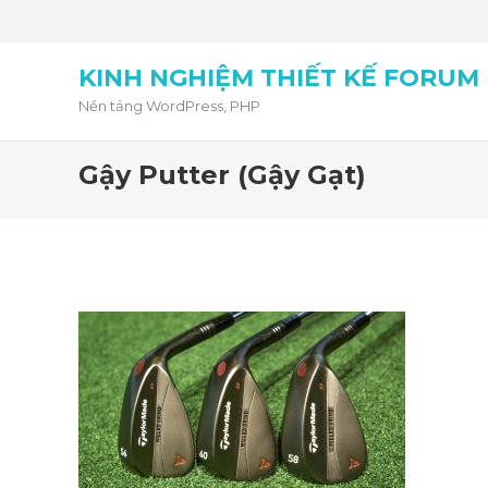
KINH NGHIỆM THIẾT KẾ FORUM
Nền tảng WordPress, PHP
Gậy Putter (gậy Gạt)