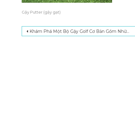
Gậy Putter (gậy gạt)
Post navigation
Khám Phá Một Bộ Gậy Golf Cơ Bản Gồm Những Gì?