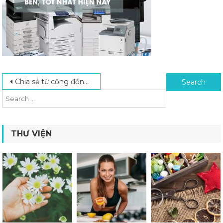
Post navigation
Search for:
Chia sẻ từ cộng đồng máy photo – cách chọn mua máy photocopy tốt nhất
THƯ VIỆN