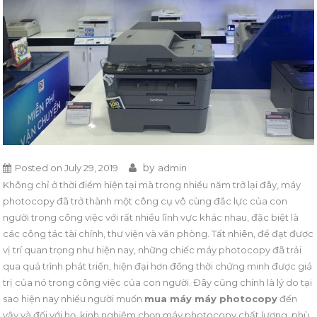
by
Posted on
July 29, 2019
admin
Không chỉ ở thời điểm hiện tại mà trong nhiều năm trở lại đây, máy
photocopy đã trở thành một công cụ vô cùng đắc lực của con
người trong công việc với rất nhiều lĩnh vực khác nhau, đặc biệt là
các công tác tài chính, thư viện và văn phòng. Tất nhiên, để đạt được
vị trí quan trọng như hiện nay, những chiếc máy photocopy đã trải
qua quá trình phát triển, hiện đại hơn đồng thời chứng minh được giá
trị của nó trong công việc của con người. Đây cũng chính là lý do tại
sao hiện nay nhiều người muốn
mua máy máy photocopy
đến
vậy và đối với họ, kinh nghiệm chọn máy photocopy chất lượng, phù