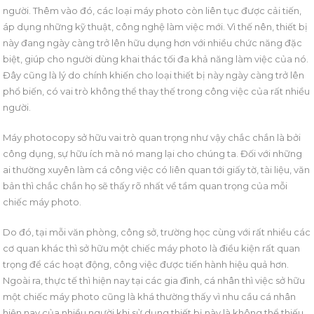
người. Thêm vào đó, các loại máy photo còn liên tục được cải tiến,
áp dụng những kỹ thuật, công nghệ làm việc mới. Vì thế nên, thiết bị
này đang ngày càng trở lên hữu dụng hơn với nhiều chức năng đặc
biệt, giúp cho người dùng khai thác tối đa khả năng làm việc của nó.
Đây cũng là lý do chính khiến cho loại thiết bị này ngày càng trở lên
phổ biến, có vai trò không thể thay thế trong công việc của rất nhiều
người.
Máy photocopy sở hữu vai trò quan trọng như vậy chắc chắn là bởi
công dụng, sự hữu ích mà nó mang lại cho chúng ta. Đối với những
ai thường xuyên làm cá công việc có liên quan tới giấy tờ, tài liệu, văn
bản thì chắc chắn họ sẽ thấy rõ nhất về tầm quan trọng của mỗi
chiếc máy photo.
Do đó, tại mỗi văn phòng, công sở, trường học cùng với rất nhiều các
cơ quan khác thì sở hữu một chiếc máy photo là điều kiện rất quan
trọng để các hoạt động, công việc được tiến hành hiệu quả hơn.
Ngoài ra, thực tế thì hiện nay tại các gia đình, cá nhân thì việc sở hữu
một chiếc máy photo cũng là khá thường thấy vì nhu cầu cá nhân
hiện nay của nhiều người khi sử dụng thiết bị này là không thể thiếu.