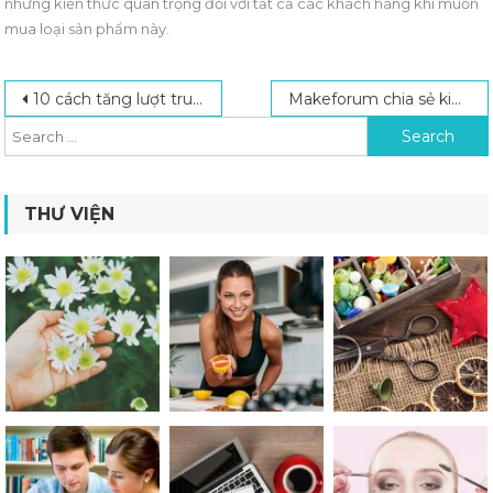
những kiến thức quan trọng đối với tất cả các khách hàng khi muốn
mua loại sản phẩm này.
Post navigation
Search for:
10 cách tăng lượt truy cập cho forum hiệu quả nhất
Makeforum chia sẻ kinh nghiệm kinh doanh cửa hàng văn phòng phẩm nhỏ
THƯ VIỆN