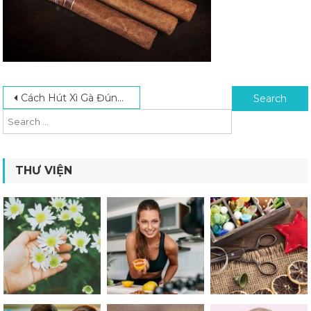
Post navigation
Search for:
Cách Hút Xì Gà Đúng Kỹ Thuật, Tận Hưởng Trọn Vẹn Hương Vị
THƯ VIỆN