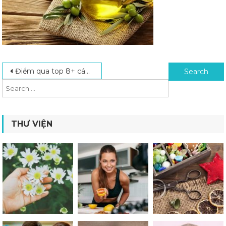
Post navigation
Search for:
Điểm qua top 8+ cách làm căng da mặt được yêu thích nhất
THƯ VIỆN