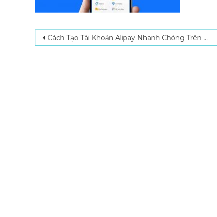
Post navigation
Cách Tạo Tài Khoản Alipay Nhanh Chóng Trên Máy Tính Và Điện Thoại