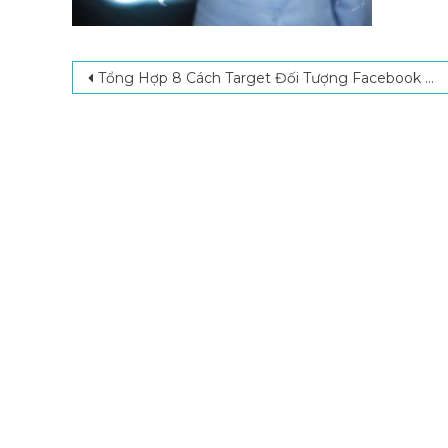
Post navigation
Tổng Hợp 8 Cách Target Đối Tượng Facebook Hiệu Quả, Tối Đa Hóa Doanh Thu