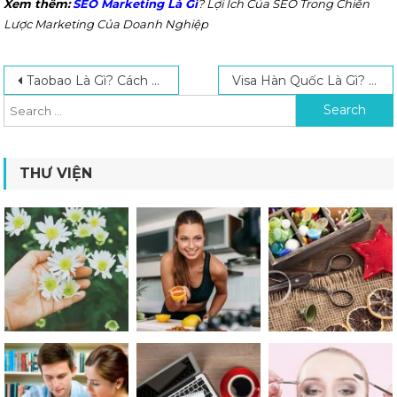
Xem thêm:
SEO Marketing Là Gì
? Lợi Ích Của SEO Trong Chiến
Lược Marketing Của Doanh Nghiệp
Post navigation
Search for:
Taobao Là Gì? Cách Tự Đặt Mua Hàng Taobao Đơn Giản, Nhanh Chóng Nhất 2024
Visa Hàn Quốc Là Gì? Các Loại Visa Du Học Hàn Quốc Bạn Cần Biết Mới Nhất 2024
THƯ VIỆN