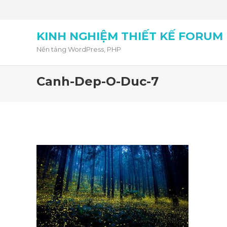
KINH NGHIỆM THIẾT KẾ FORUM
Nền tảng WordPress, PHP
Canh-Dep-O-Duc-7