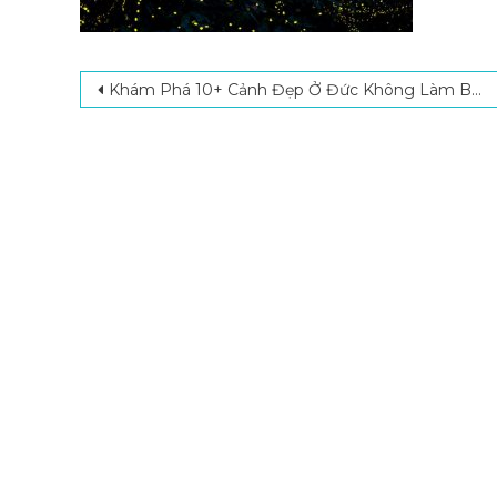
Post navigation
Khám Phá 10+ Cảnh Đẹp Ở Đức Không Làm Bạn Thất Vọng