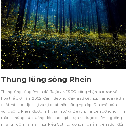
Thung lũng sông Rhein
Thung lũng sông Rhein đã được UNESCO công nhận là di sản văn
hóa thế giới năm 2002. Cảnh đẹp nơi đây là sự kết hợp hài hòa về địa
chất, văn hóa, lịch sự và sự phát triển công nghiệp. Địa chất của
vùng sông Rhein được hình thành từ kỷ Devon. Hai bên bờ sông hình
thành những bức tường dốc cao ngất. Bạn sẽ được chiêm ngưỡng
những ngôi nhà mái nhọn kiểu Gothic, ruộng nho nằm trên sườn đồi