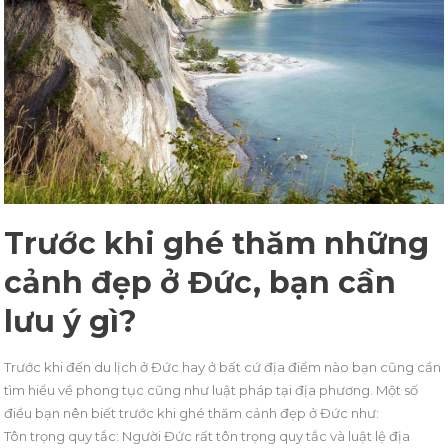
Trước khi ghé thăm những
cảnh đẹp ở Đức, bạn cần
lưu ý gì?
Trước khi đến du lịch ở Đức hay ở bất cứ địa điểm nào bạn cũng cần
tìm hiểu về phong tục cũng như luật pháp tại địa phương. Một số
điều bạn nên biết trước khi ghé thăm cảnh đẹp ở Đức như:
Tôn trọng quy tắc: Người Đức rất tôn trọng quy tắc và luật lệ địa