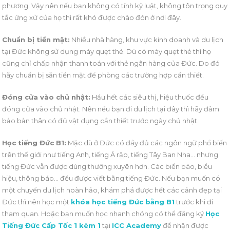
phương. Vậy nên nếu bạn không có tính kỷ luật, không tôn trọng quy
tắc ứng xử của họ thì rất khó được chào đón ở nơi đây.
Chuẩn bị tiền mặt:
Nhiều nhà hàng, khu vực kinh doanh và du lịch
tại Đức không sử dụng máy quẹt thẻ. Dù có máy quẹt thẻ thì họ
cũng chỉ chấp nhận thanh toán với thẻ ngân hàng của Đức. Do đó
hãy chuẩn bị sẵn tiền mặt để phòng các trường hợp cần thiết.
Đóng cửa vào chủ nhật:
Hầu hết các siêu thị, hiệu thuốc đều
đóng cửa vào chủ nhật. Nên nếu bạn đi du lịch tại đây thì hãy đảm
bảo bản thân có đủ vật dụng cần thiết trước ngày chủ nhật.
Học tiếng Đức B1:
Mặc dù ở Đức có đầy đủ các ngôn ngữ phổ biến
trên thế giới như tiếng Anh, tiếng Ả rập, tiếng Tây Ban Nha… nhưng
tiếng Đức vẫn được dùng thường xuyên hơn. Các biển báo, biểu
hiệu, thông báo… đều được viết bằng tiếng Đức. Nếu bạn muốn có
một chuyến du lịch hoàn hảo, khám phá được hết các cảnh đẹp tại
Đức thì nên học một
khóa học tiếng Đức bằng B1
trước khi đi
tham quan. Hoặc bạn muốn học nhanh chóng có thể đăng ký
Học
Tiếng Đức Cấp Tốc 1 kèm 1
tại
ICC Academy
để nhận được