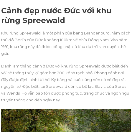
Cảnh đẹp nước Đức với khu
rừng Spreewald
Khu rừng Spreewald là một phần của bang Brandenburg, nằm cách
thủ đô Berlin của Đức khoảng 100km về phía Đông Nam. Vào năm
1991, khu rừng này đã được công nhận là Khu dự trữ sinh quyển thế
giới.
Danh lam thắng cảnh ở Đức với khu rừng Spreewald được biết đến
với hệ thống thủy lợi gồm hơn 200 kênh rạch nhỏ. Phong cảnh nơi
đây được định hình từ thời Kỷ băng hà cuối cùng nên có vẻ đẹp rất
nguyên sơ. Đặc biệt, tại Spreewald còn có bộ lạc Slavic của Sorbs
và Wends. Họ vẫn bảo tồn được phong tục, trang phục và ngôn ngữ
truyền thống cho đến ngày nay.