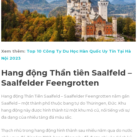
Xem thêm:
Top 10 Công Ty Du Học Hàn Quốc Uy Tín Tại Hà
Nội 2023
Hang động Thần tiên Saalfeld –
Saalfelder Feengrotten
Hang động Thần Tiên Saalfeld – Saalfelder Feengrotten nằm gần
Saalfeld – một thành phố thuộc bang tự do Thüringen, Đức. Khu
hang động này được hình thành từ một khu mỏ cũ, nổi tiếng với sự
đa dạng của nhiều tảng đá màu sắc.
Thạch nhũ trong hang động hình thành sau nhiều năm qua do nước