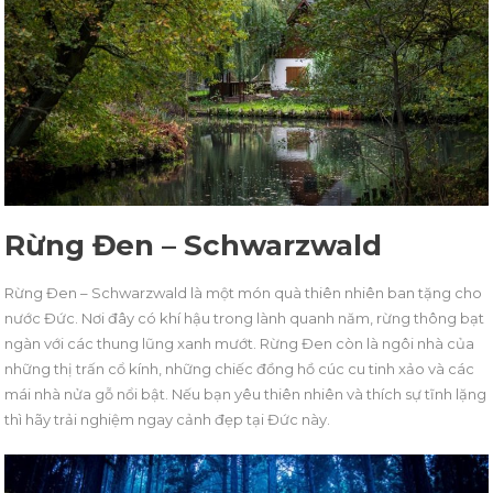
Rừng Đen – Schwarzwald
Rừng Đen – Schwarzwald là một món quà thiên nhiên ban tặng cho
nước Đức. Nơi đây có khí hậu trong lành quanh năm, rừng thông bạt
ngàn với các thung lũng xanh mướt. Rừng Đen còn là ngôi nhà của
những thị trấn cổ kính, những chiếc đồng hồ cúc cu tinh xảo và các
mái nhà nửa gỗ nổi bật. Nếu bạn yêu thiên nhiên và thích sự tĩnh lặng
thì hãy trải nghiệm ngay cảnh đẹp tại Đức này.