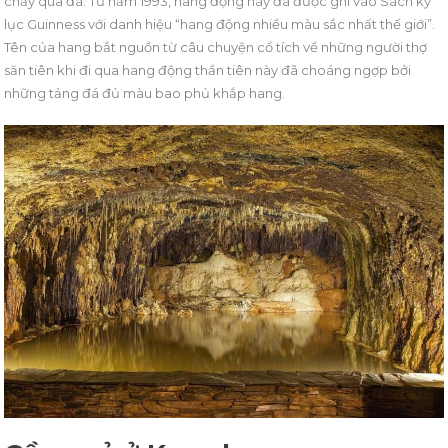
chảy qua đá. Từ năm 1993, hang động này đã được ghi vào Sách kỷ
lục Guinness với danh hiệu “hang động nhiều màu sắc nhất thế giới”.
Tên của hang bắt nguồn từ câu chuyện cổ tích về những người thợ
săn tiên khi đi qua hang động thần tiên này đã choáng ngợp bởi
những tảng đá đủ màu bao phủ khắp hang.