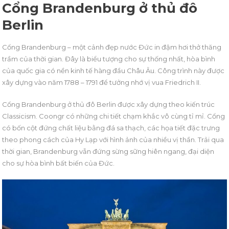
Cổng Brandenburg ở thủ đô
Berlin
Cổng Brandenburg – một cảnh đẹp nước Đức in đậm hơi thở thăng
trầm của thời gian. Đây là biểu tượng cho sự thống nhất, hòa bình
của quốc gia có nền kinh tế hàng đầu Châu Âu. Công trình này được
xây dựng vào năm 1788 – 1791 để tưởng nhớ vị vua Friedrich II.
Cổng Brandenburg ở thủ đô Berlin được xây dựng theo kiến trúc
Classicism. Coongr có những chi tiết chạm khắc vô cùng tỉ mỉ. Cổng
có bốn cột đứng chất liệu bằng đá sa thạch, các họa tiết đặc trưng
theo phong cách của Hy Lạp với hình ảnh của nhiều vị thần. Trải qua
thời gian, Brandenburg vẫn đứng sừng sững hiên ngang, đại diện
cho sự hòa bình bất biến của Đức.