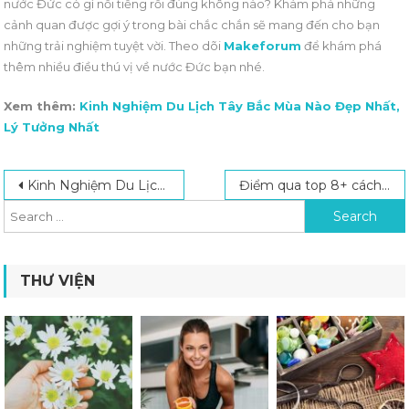
nước Đức có gì nổi tiếng rồi đúng không nào? Khám phá những
cảnh quan được gợi ý trong bài chắc chắn sẽ mang đến cho bạn
những trải nghiệm tuyệt vời. Theo dõi
Makeforum
để khám phá
thêm nhiều điều thú vị về nước Đức bạn nhé.
Xem thêm:
Kinh Nghiệm Du Lịch Tây Bắc Mùa Nào Đẹp Nhất,
Lý Tưởng Nhất
Post navigation
Search for:
Kinh Nghiệm Du Lịch Tây Bắc Mùa Nào Đẹp Nhất, Lý Tưởng Nhất
Điểm qua top 8+ cách làm căng da mặt được yêu thích nhất
THƯ VIỆN