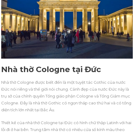
Nhà thờ Cologne tại Đức
Nhà thờ Cologne được biết đến là một tuyệt tác Gothic của nước
Đức nói riêng và thế giới nói chung. Cảnh đẹp của nước Đức này là
trụ sở của chính quyền Tổng giáo phận Cologne và Tổng Giám mục
Cologne. Đây là nhà thờ Gothic có ngọn tháp cao thứ hai và có tổng
diện tích lớn nhất tại Bắc Âu.
Thiết kế của nhà thờ Cologne tại Đức có hình chữ thập Latinh với hai
lỗi đi ở hai bên. Trung tâm nhà thờ có nhiều cửa sổ kính màu theo