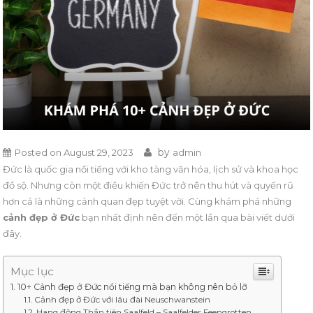
by
Posted on
August 29, 2023
admin
Đức là quốc gia nổi tiếng với kho tàng văn hóa, lịch sử và khoa học
đồ sộ. Nhưng còn một điều khiến Đức trở nên thu hút và quyến rũ
hơn cả là những cảnh quan đẹp tuyệt vời. Cùng khám phá những
cảnh đẹp ở Đức
bạn nhất định nên đến một lần qua bài viết dưới
đây.
Mục lục
10+ Cảnh đẹp ở Đức nổi tiếng mà bạn không nên bỏ lỡ
Cảnh đẹp ở Đức với lâu đài Neuschwanstein
Hang động Thần tiên Saalfeld – Saalfelder Feengrotten